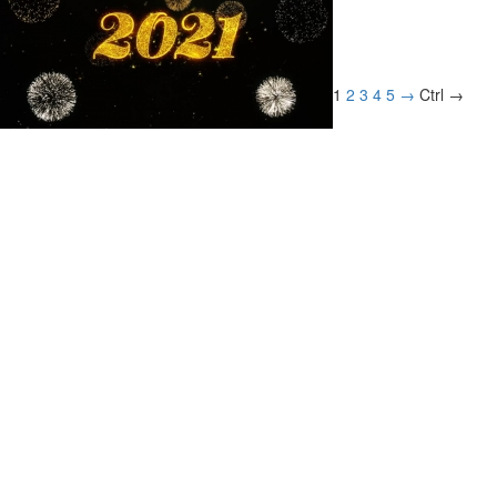
1
2
3
4
5
→
Ctrl →