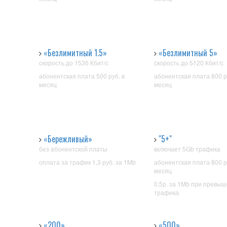
«Безлимитный 1.5»
«Безлимитный 5»
скорость
до 1536 Кбит/с
скорость
до 5120 Кбит/с
абонентская плата 500 руб. в
абонентская плата 800 р
месяц
месяц
«Бережливый»
"5+"
без абонентской платы
включает 5
Gb трафика
оплата за трафик 1,3 руб. за 1Mb
абонентская
плата 800 ру
месяц
0,5р.
за 1Mb при превыш
трафика
«200»
«500»